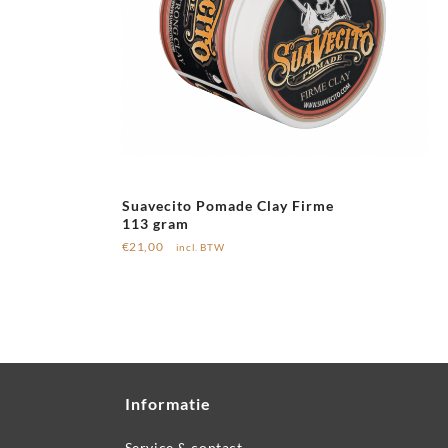
Suavecito Pomade Clay Firme
113 gram
€
21,00
incl. BTW
Informatie
Service & contact