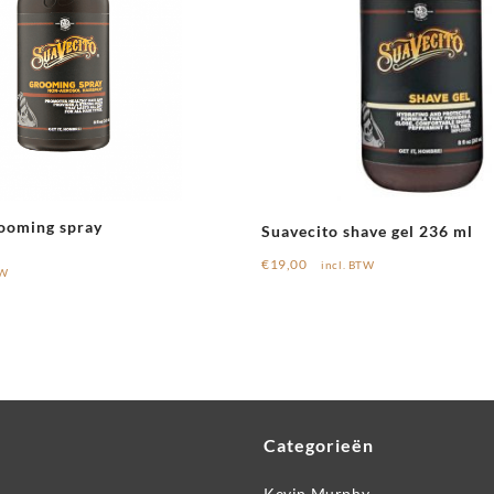
ooming spray
Suavecito shave gel 236 ml
€
19,00
incl. BTW
TW
Categorieën
Kevin.Murphy