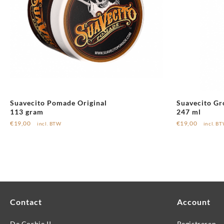
Suavecito Pomade Original
Suavecito Gr
113 gram
247 ml
€
19,00
€
19,00
incl. BTW
incl. B
Contact
Account
De Corbie II
Registreren