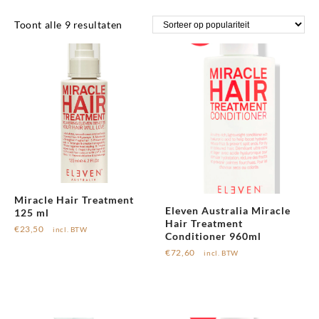
Miracle treat
Gesorteerd
Toont alle 9 resultaten
op
populariteit
Miracle Hair Treatment
Eleven Australia Miracle
125 ml
Hair Treatment
€
23,50
incl. BTW
Conditioner 960ml
€
72,60
incl. BTW