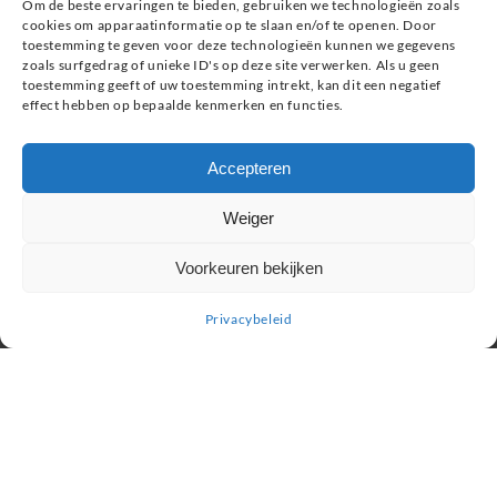
Om de beste ervaringen te bieden, gebruiken we technologieën zoals
Kevin.Murphy Men
cookies om apparaatinformatie op te slaan en/of te openen. Door
Eleven Man
toestemming te geven voor deze technologieën kunnen we gegevens
zoals surfgedrag of unieke ID's op deze site verwerken. Als u geen
Giftshop
toestemming geeft of uw toestemming intrekt, kan dit een negatief
effect hebben op bepaalde kenmerken en functies.
Informatie
Accepteren
Service & contact
Retourneren, ruilen & garantie
Weiger
Veel gestelde vragen
Privacybeleid
Voorkeuren bekijken
Privacybeleid
Zoeken
Copyright De Corbie 2020 | created by foonkyfish