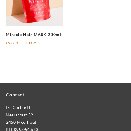
Miracle Hair MASK 200ml
€
27,00
incl. BTW
Contact
De Corbie II
Neerstraat 52
2450 Meerhout
BE0895.054.533