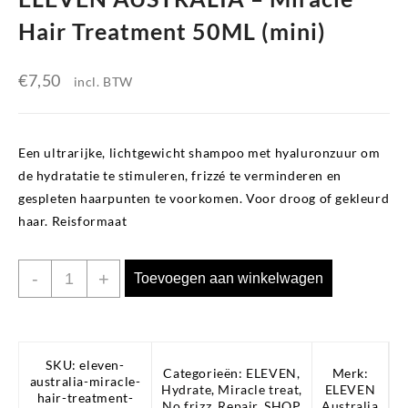
Hair Treatment 50ML (mini)
€
7,50
incl. BTW
Een ultrarijke, lichtgewicht shampoo met hyaluronzuur om
de hydratatie te stimuleren, frizzé te verminderen en
gespleten haarpunten te voorkomen. Voor droog of gekleurd
haar. Reisformaat
ELEVEN
-
+
Toevoegen aan winkelwagen
AUSTRALIA
-
Miracle
Hair
SKU:
eleven-
Categorieën:
ELEVEN
,
Merk:
australia-miracle-
Treatment
Hydrate
,
Miracle treat
,
ELEVEN
hair-treatment-
No frizz
,
Repair
,
SHOP
Australia
50ML