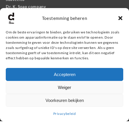
Dr. K. Soap company
Mr. Bear Family
Toestemming beheren
Apothecary 87
Proraso
Om de beste ervaringen te bieden, gebruiken we technologieën zoals
Kevin.Murphy Men
cookies om apparaatinformatie op te slaan en/of te openen. Door
Eleven Man
toestemming te geven voor deze technologieën kunnen we gegevens
zoals surfgedrag of unieke ID's op deze site verwerken. Als u geen
Giftshop
toestemming geeft of uw toestemming intrekt, kan dit een negatief
effect hebben op bepaalde kenmerken en functies.
Informatie
Accepteren
Service & contact
Retourneren, ruilen & garantie
Weiger
Veel gestelde vragen
Privacybeleid
Voorkeuren bekijken
Privacybeleid
Zoeken