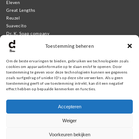
Eleven
Great Lengths
Reuzel
Suavecito
Dr. K. Soap company
Mr. Bear Family
Toestemming beheren
Apothecary 87
Proraso
Om de beste ervaringen te bieden, gebruiken we technologieën zoals
Kevin.Murphy Men
cookies om apparaatinformatie op te slaan en/of te openen. Door
Eleven Man
toestemming te geven voor deze technologieën kunnen we gegevens
zoals surfgedrag of unieke ID's op deze site verwerken. Als u geen
Giftshop
toestemming geeft of uw toestemming intrekt, kan dit een negatief
effect hebben op bepaalde kenmerken en functies.
Informatie
Accepteren
Service & contact
Retourneren, ruilen & garantie
Weiger
Veel gestelde vragen
Privacybeleid
Voorkeuren bekijken