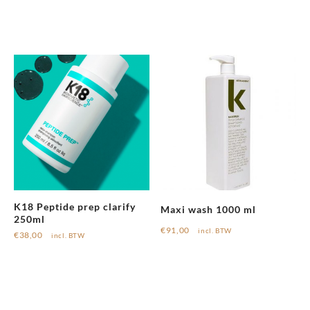
K18 Peptide prep clarify
Maxi wash 1000 ml
250ml
€
91,00
incl. BTW
€
38,00
incl. BTW