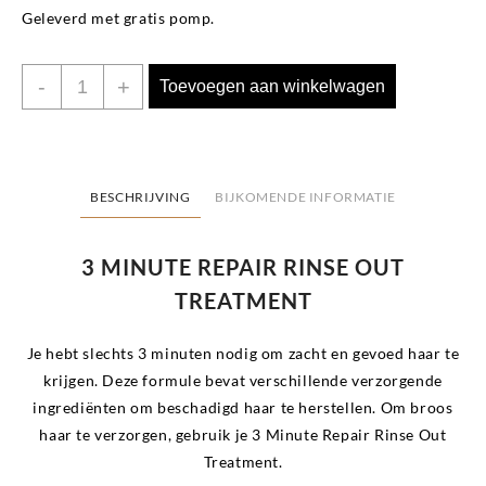
Geleverd met gratis pomp.
3
-
+
Toevoegen aan winkelwagen
Minute
Repair
Rinse
Out
BESCHRIJVING
BIJKOMENDE INFORMATIE
Treatment
960ml
3 MINUTE REPAIR RINSE OUT
aantal
TREATMENT
Je hebt slechts 3 minuten nodig om zacht en gevoed haar te
krijgen. Deze formule bevat verschillende verzorgende
ingrediënten om beschadigd haar te herstellen. Om broos
haar te verzorgen, gebruik je 3 Minute Repair Rinse Out
Treatment.