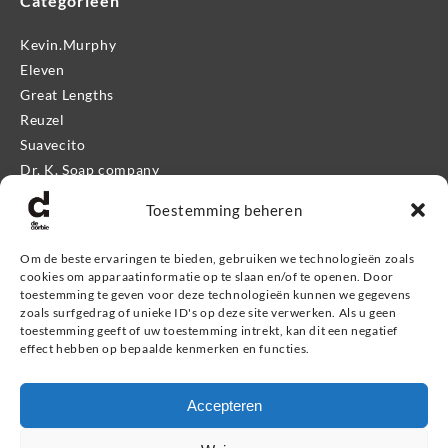
Categorieën
Kevin.Murphy
Eleven
Great Lengths
Reuzel
Suavecito
Dr. K. Soap company
Mr. Bear Family
Toestemming beheren
Apothecary 87
Proraso
Om de beste ervaringen te bieden, gebruiken we technologieën zoals
Kevin.Murphy Men
cookies om apparaatinformatie op te slaan en/of te openen. Door
Eleven Man
toestemming te geven voor deze technologieën kunnen we gegevens
zoals surfgedrag of unieke ID's op deze site verwerken. Als u geen
Giftshop
toestemming geeft of uw toestemming intrekt, kan dit een negatief
effect hebben op bepaalde kenmerken en functies.
Informatie
Accepteren
Service & contact
Retourneren, ruilen & garantie