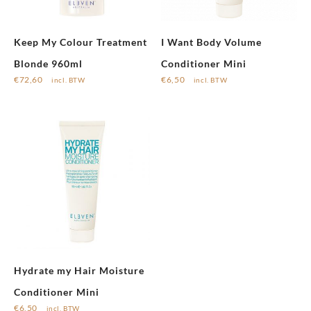
Keep My Colour Treatment
I Want Body Volume
Blonde 960ml
Conditioner Mini
€
72,60
€
6,50
incl. BTW
incl. BTW
Hydrate my Hair Moisture
Conditioner Mini
€
6,50
incl. BTW