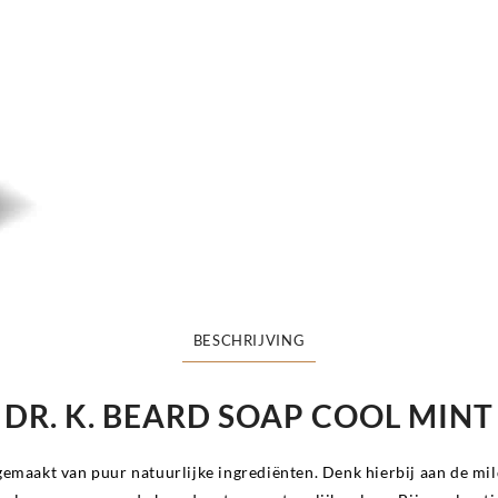
BEARD
SOAP
COOL
MINT
100
ml
aantal
BESCHRIJVING
DR. K. BEARD SOAP COOL MINT
emaakt van puur natuurlijke ingrediënten. Denk hierbij aan de mil