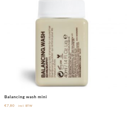
Balancing wash mini
€
7,80
incl. BTW