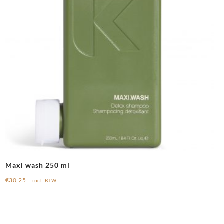
Maxi wash 250 ml
€
30,25
incl. BTW