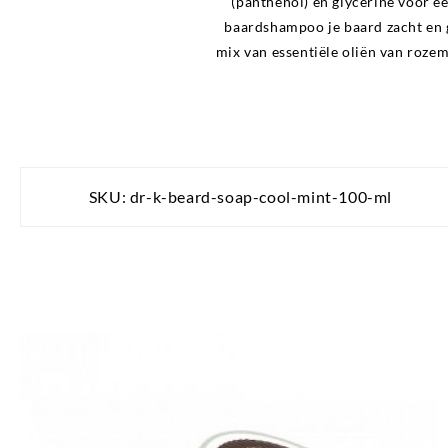
(panthenol) en glycerine voor e
baardshampoo je baard zacht en g
mix van essentiële oliën van rozem
SKU:
dr-k-beard-soap-cool-mint-100-ml