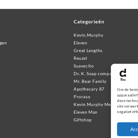
Categorieën
Kevin.Murphy
ngen
Eleven
Great Lengths
Reuzel
Suavecito
Dr. K. Soap company
Mr. Bear Family
Apothecary 87
Om de beste
apparaatinf
Proraso
deze techno
Kevin.Murphy Men
site verwer
Eleven Man
negatief ef
Giftshop
Acc