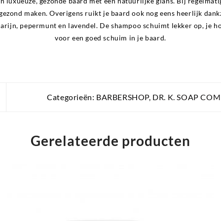
en luxueuze, gezonde baard met een natuurlijke glans. Bij regelmati
ezond maken. Overigens ruikt je baard ook nog eens heerlijk dankz
arijn, pepermunt en lavendel. De shampoo schuimt lekker op, je ho
voor een goed schuim in je baard.
Categorieën:
BARBERSHOP
,
DR. K. SOAP CO
Gerelateerde producten