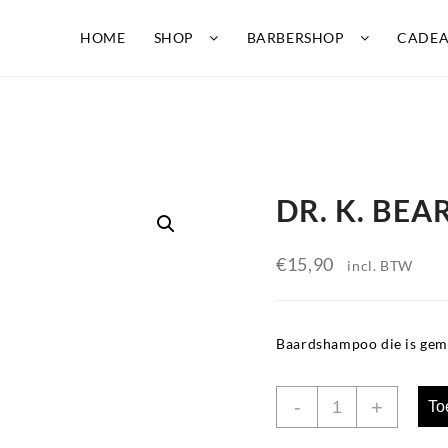
HOME
SHOP
BARBERSHOP
CADE
0 ml
DR. K. BEA
€
15,90
incl. BTW
Baardshampoo die is gema
DR.
-
+
To
K.