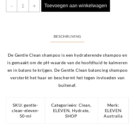
Gentle
-
+
Toevoegen aan winkelwagen
Clean
Eleven
50
ML
BESCHRIJVING
aantal
De Gentle Clean shampoo is een hydraterende shampoo en
is gemaakt om de pH-waarde van de hoofdhuid te kalmeren
en in balans te krijgen. De Gentle Clean balancing shampoo
versterkt het haar en beschermt het tegen invloeden van
buitenaf.
SKU:
gentle-
Categorieën:
Clean
,
Merk:
clean-eleven-
ELEVEN
,
Hydrate
,
ELEVEN
50-ml
SHOP
Australia