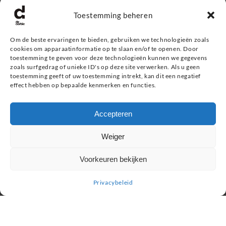
Mr. Bear Family
Toestemming beheren
Apothecary 87
Proraso
Om de beste ervaringen te bieden, gebruiken we technologieën zoals
Kevin.Murphy Men
cookies om apparaatinformatie op te slaan en/of te openen. Door
Eleven Man
toestemming te geven voor deze technologieën kunnen we gegevens
zoals surfgedrag of unieke ID's op deze site verwerken. Als u geen
Giftshop
toestemming geeft of uw toestemming intrekt, kan dit een negatief
effect hebben op bepaalde kenmerken en functies.
Informatie
Accepteren
Service & contact
Retourneren, ruilen & garantie
Weiger
Veel gestelde vragen
Privacybeleid
Voorkeuren bekijken
Privacybeleid
Zoeken