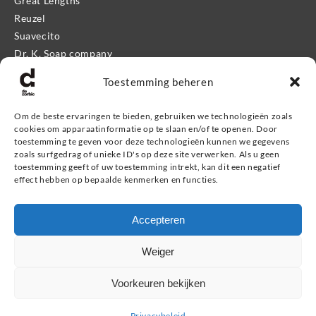
Great Lengths
Reuzel
Suavecito
Dr. K. Soap company
Mr. Bear Family
Toestemming beheren
Apothecary 87
Proraso
Om de beste ervaringen te bieden, gebruiken we technologieën zoals
Kevin.Murphy Men
cookies om apparaatinformatie op te slaan en/of te openen. Door
Eleven Man
toestemming te geven voor deze technologieën kunnen we gegevens
zoals surfgedrag of unieke ID's op deze site verwerken. Als u geen
Giftshop
toestemming geeft of uw toestemming intrekt, kan dit een negatief
effect hebben op bepaalde kenmerken en functies.
Informatie
Accepteren
Service & contact
Retourneren, ruilen & garantie
Weiger
Veel gestelde vragen
Privacybeleid
Voorkeuren bekijken
Privacybeleid