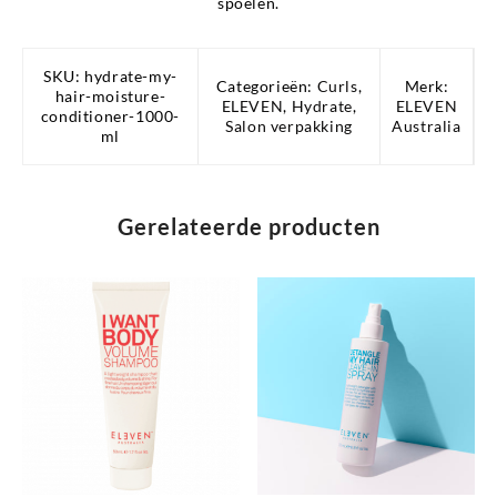
spoelen.
SKU:
hydrate-my-
Categorieën:
Curls
,
Merk:
hair-moisture-
ELEVEN
,
Hydrate
,
ELEVEN
conditioner-1000-
Salon verpakking
Australia
ml
Gerelateerde producten