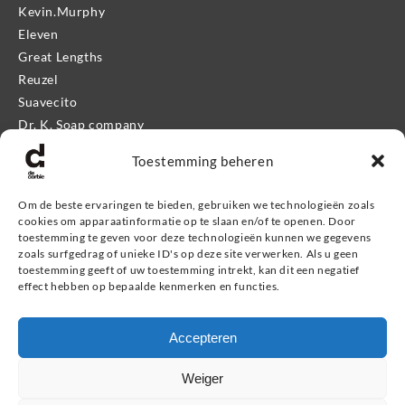
Kevin.Murphy
Eleven
Great Lengths
Reuzel
Suavecito
Dr. K. Soap company
Mr. Bear Family
Toestemming beheren
Apothecary 87
Proraso
Om de beste ervaringen te bieden, gebruiken we technologieën zoals
Kevin.Murphy Men
cookies om apparaatinformatie op te slaan en/of te openen. Door
Eleven Man
toestemming te geven voor deze technologieën kunnen we gegevens
zoals surfgedrag of unieke ID's op deze site verwerken. Als u geen
Giftshop
toestemming geeft of uw toestemming intrekt, kan dit een negatief
effect hebben op bepaalde kenmerken en functies.
Informatie
Accepteren
Service & contact
Retourneren, ruilen & garantie
Weiger
Veel gestelde vragen