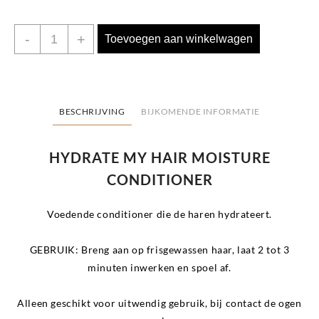
Hydrate
-
+
Toevoegen aan winkelwagen
my
Hair
Moisture
Conditioner
BESCHRIJVING
BIJKOMENDE INFORMATIE
1000
ml
HYDRATE MY HAIR MOISTURE
aantal
CONDITIONER
Voedende conditioner die de haren hydrateert.
GEBRUIK:
Breng aan op frisgewassen haar, laat 2 tot 3
minuten inwerken en spoel af.
Alleen geschikt voor uitwendig gebruik, bij contact de ogen