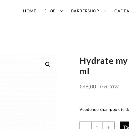
HOME
SHOP
BARBERSHOP
CADE
 960 ml
Hydrate my
ml
€
48,00
incl. BTW
Voedende shampoo die de
Hydrate
-
+
To