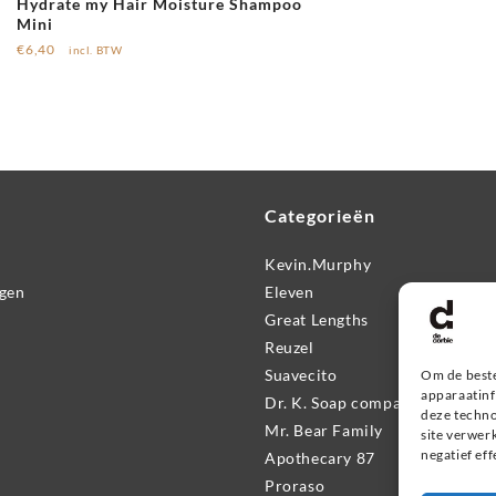
Hydrate my Hair Moisture Shampoo
Mini
€
6,40
incl. BTW
Categorieën
Kevin.Murphy
ngen
Eleven
Great Lengths
Reuzel
Suavecito
Om de beste
apparaatinf
Dr. K. Soap company
deze techno
Mr. Bear Family
site verwer
negatief ef
Apothecary 87
Proraso