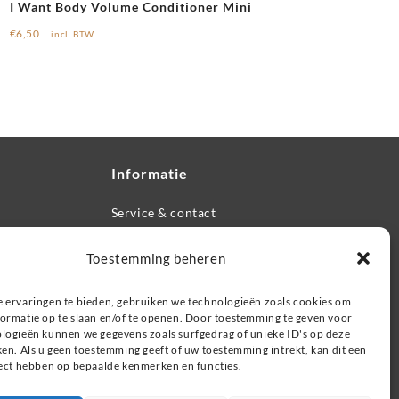
I Want Body Volume Conditioner Mini
€
6,50
incl. BTW
Informatie
Service & contact
Retourneren, ruilen & garantie
Veel gestelde vragen
Toestemming beheren
Privacybeleid
 ervaringen te bieden, gebruiken we technologieën zoals cookies om
ormatie op te slaan en/of te openen. Door toestemming te geven voor
Zoeken
logieën kunnen we gegevens zoals surfgedrag of unieke ID's op deze
ken. Als u geen toestemming geeft of uw toestemming intrekt, kan dit een
fect hebben op bepaalde kenmerken en functies.