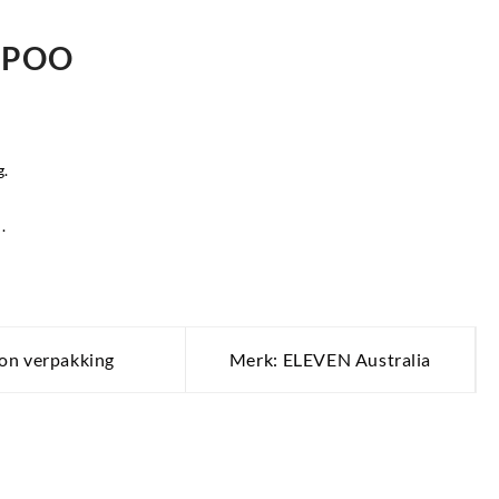
MPOO
g.
.
lon verpakking
Merk:
ELEVEN Australia