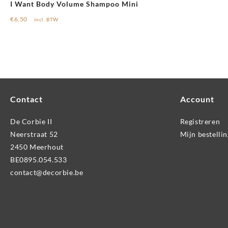
I Want Body Volume Shampoo Mini
€
6,50
incl. BTW
Contact
Account
De Corbie II
Registreren
Neerstraat 52
Mijn bestelli
2450 Meerhout
BE0895.054.533
contact@decorbie.be