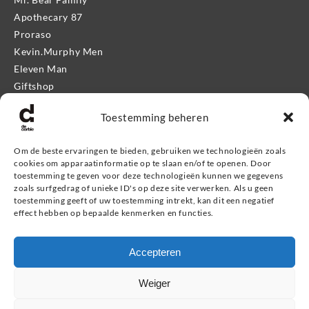
Apothecary 87
Proraso
Kevin.Murphy Men
Eleven Man
Giftshop
Toestemming beheren
Informatie
Om de beste ervaringen te bieden, gebruiken we technologieën zoals
Service & contact
cookies om apparaatinformatie op te slaan en/of te openen. Door
Retourneren, ruilen & garantie
toestemming te geven voor deze technologieën kunnen we gegevens
Veel gestelde vragen
zoals surfgedrag of unieke ID's op deze site verwerken. Als u geen
toestemming geeft of uw toestemming intrekt, kan dit een negatief
Privacybeleid
effect hebben op bepaalde kenmerken en functies.
Zoeken
Accepteren
Weiger