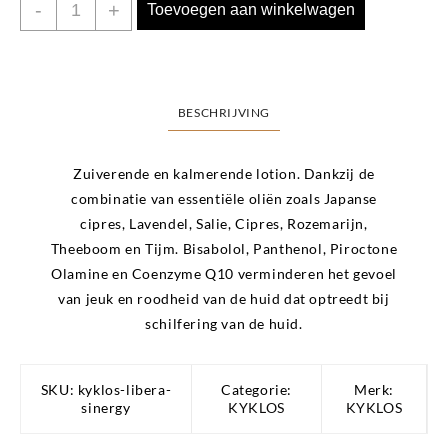
KYKLOS
-
+
Toevoegen aan winkelwagen
LIBERA
SINERGY
aantal
BESCHRIJVING
Zuiverende en kalmerende lotion. Dankzij de
combinatie van essentiële oliën zoals Japanse
cipres, Lavendel, Salie, Cipres, Rozemarijn,
Theeboom en Tijm. Bisabolol, Panthenol, Piroctone
Olamine en Coenzyme Q10 verminderen het gevoel
van jeuk en roodheid van de huid dat optreedt bij
schilfering van de huid.
SKU:
kyklos-libera-
Categorie:
Merk:
sinergy
KYKLOS
KYKLOS