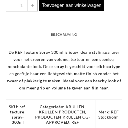
REF
-
+
Toevoegen aan winkelwagen
Texture
spray
300ml
aantal
BESCHRIJVING
De
REF Texture Spray 300ml
is jouw ideale stylingpartner
voor het creëren van volume, textuur en een speelse,
nonchalante look. Deze spray is geschikt voor elk haartype
en geeft je haar een lichtgewicht, matte finish zonder het
zwaar of plakkerig te maken. Ideaal voor een beachy look of
om meer grip en volume te geven aan fijn haar.
SKU:
ref-
Categorieën:
KRULLEN
,
texture-
KRULLEN PRODUCTEN
,
Merk:
REF
spray-
PRODUCTEN KRULLEN CG-
Stockholm
300ml
APPROVED
,
REF