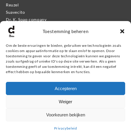
Reuzel
Suavecito
Dr. K. Soap company
Mr. Bear Family
Toestemming beheren
Apothecary 87
Proraso
Om de beste ervaringen te bieden, gebruiken we technologieën zoals
Kevin.Murphy Men
cookies om apparaatinformatie op te slaan en/of te openen. Door
Eleven Man
toestemming te geven voor deze technologieën kunnen we gegevens
zoals surfgedrag of unieke ID's op deze site verwerken. Als u geen
Giftshop
toestemming geeft of uw toestemming intrekt, kan dit een negatief
effect hebben op bepaalde kenmerken en functies.
Informatie
Accepteren
Service & contact
Retourneren, ruilen & garantie
Weiger
Veel gestelde vragen
Privacybeleid
Voorkeuren bekijken
Privacybeleid
Zoeken