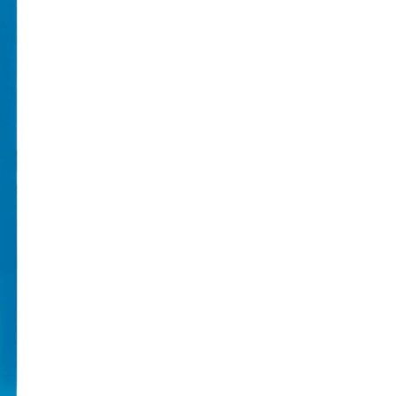
rinse
250
ml
aantal