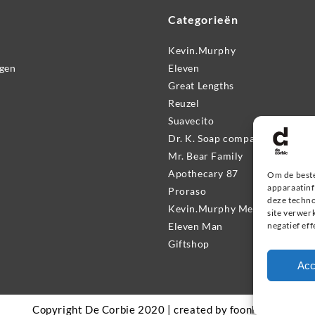
Categorieën
Kevin.Murphy
ngen
Eleven
Great Lengths
Reuzel
Suavecito
Dr. K. Soap company
Mr. Bear Family
Apothecary 87
Om de beste
apparaatinf
Proraso
deze techno
Kevin.Murphy Men
site verwer
Eleven Man
negatief ef
Giftshop
Acc
Copyright De Corbie 2020 | created by foonkyfish