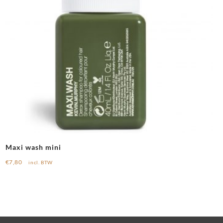
Maxi wash mini
€
7,80
incl. BTW