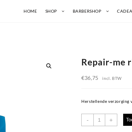
HOME
SHOP
BARBERSHOP
CADE
Repair-me r
€
36,75
incl. BTW
Herstellende verzorging 
Repair-
-
+
To
me