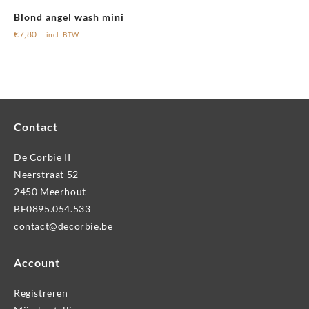
Blond angel wash mini
€
7,80
incl. BTW
Contact
De Corbie II
Neerstraat 52
2450 Meerhout
BE0895.054.533
contact@decorbie.be
Account
Registreren