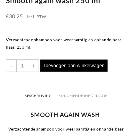
Smooth again wash 250 ml
€
30,25
incl. BTW
Verzachtende shampoo voor weerbarstig en onhandelbaar
haar. 250 ml.
Smooth
-
+
Toevoegen aan winkelwagen
again
wash
250
ml
BESCHRIJVING
BIJKOMENDE INFORMATIE
aantal
SMOOTH AGAIN WASH
Verzachtende shampoo voor weerbarstig en onhandelbaar