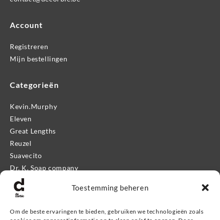
Account
Registreren
Mijn bestellingen
Categorieën
Kevin.Murphy
Eleven
Great Lengths
Reuzel
Suavecito
Dr. K. Soap company
Mr. Bear Family
Toestemming beheren
Apothecary 87
Proraso
Om de beste ervaringen te bieden, gebruiken we technologieën zoals
Kevin.Murphy Men