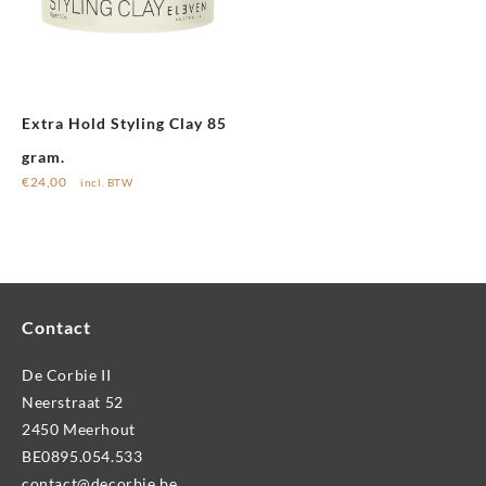
Extra Hold Styling Clay 85
gram.
€
24,00
incl. BTW
Contact
De Corbie II
Neerstraat 52
2450 Meerhout
BE0895.054.533
contact@decorbie.be