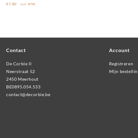
€
7,80
incl. BTW
Contact
Account
De Corbie II
Registreren
Neerstraat 52
Mijn bestelli
2450 Meerhout
BE0895.054.533
contact@decorbie.be