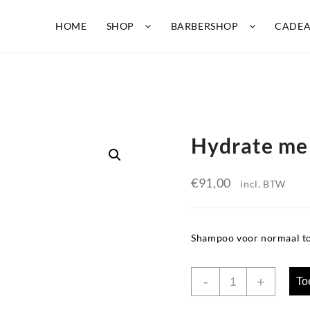
HOME
SHOP
BARBERSHOP
CADE
Hydrate me
€
91,00
incl. BTW
Shampoo voor normaal to
Hydrate
-
+
To
me