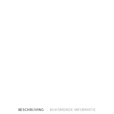
wash
1000
ml
aantal
BESCHRIJVING
BIJKOMENDE INFORMATIE