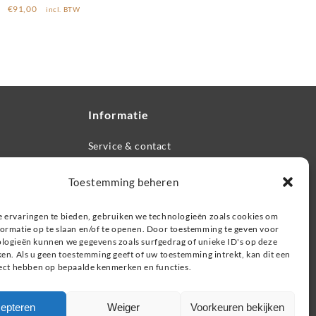
€
91,00
incl. BTW
Informatie
Service & contact
Retourneren, ruilen & garantie
Veel gestelde vragen
Toestemming beheren
Privacybeleid
 ervaringen te bieden, gebruiken we technologieën zoals cookies om
ormatie op te slaan en/of te openen. Door toestemming te geven voor
Zoeken
logieën kunnen we gegevens zoals surfgedrag of unieke ID's op deze
ken. Als u geen toestemming geeft of uw toestemming intrekt, kan dit een
fect hebben op bepaalde kenmerken en functies.
epteren
Weiger
Voorkeuren bekijken