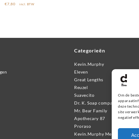
€
7,80
incl. BTW
Categorieën
Kevin.Murphy
ngen
Eleven
Great Lengths
Reuzel
Suavecito
Om de beste
apparaatinf
Dr. K. Soap company
deze techno
Mr. Bear Family
site verwer
negatief ef
Apothecary 87
Proraso
Kevin.Murphy Men
Acc